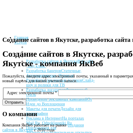
Главная
Создание сайтов в Якутске, разработка сайта 
Услуги
Создание сайтов в Якутске, разраб
Якутске - компания ЯкВеб
Разработка сайтов в Якутске
Веб-сайт
"под ключ"
Разработка банеров
Статичные,
Анимированные, Игровые
Пожалуйста, введите адрес электронной почты, указанный в параметра
Разработка рекламных роликов
Слайд-
новый пароль для вашей учетной записи.
шоу и ролики для ТВ
Разработка логотипов
Фирменный
Адрес электронной почты
*
стиль
Проведение рекламных кампаний
От
Отправить
Идеи до Воплощения
Макеты для печати
Дизайн для
О
компании
полиграфии
Реклама в Интернет
На порталах
Mail.Ru, Odnoklassniki.Ru
Компания ЯкВеб работает на рынке
создания
Приложения для
сайтов в Якутске
с 2010 года.
Андроид
Поздравительные открытки